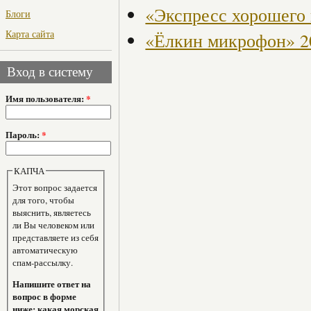
«Экспресс хорошего
Блоги
Карта сайта
«Ёлкин микрофон» 2
Вход в систему
Имя пользователя:
*
Пароль:
*
КАПЧА
Этот вопрос задается
для того, чтобы
выяснить, являетесь
ли Вы человеком или
представляете из себя
автоматическую
спам-рассылку.
Напишите ответ на
вопрос в форме
ниже: какая морская