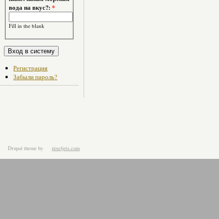
вода на вкус?:
*
Fill in the blank
Регистрация
Забыли пароль?
Drupal theme
by
pixeljets.com
ver.1.4