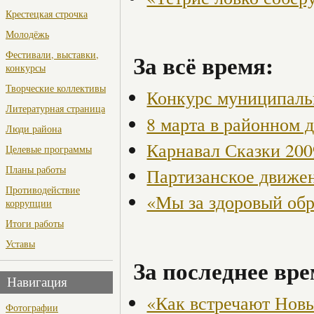
Крестецкая строчка
Молодёжь
Фестивали, выставки,
За всё время:
конкурсы
Творческие коллективы
Конкурс муниципаль
Литературная страница
8 марта в районном 
Люди района
Карнавал Сказки 200
Целевые программы
Планы работы
Партизанское движен
Противодействие
«Мы за здоровый об
коррупции
Итоги работы
Уставы
За последнее вре
Навигация
«Как встречают Нов
Фотографии