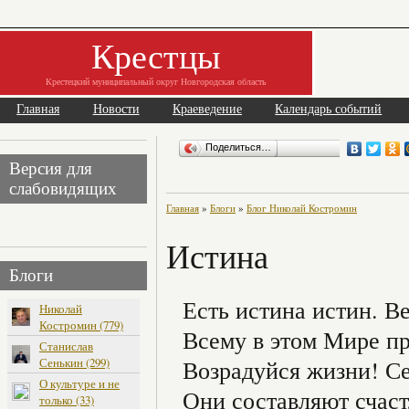
Крестцы
Крестецкий муниципальный округ Новгородская область
Главная
Новости
Краеведение
Календарь событий
Поделиться…
Версия для
слабовидящих
Главная
»
Блоги
»
Блог Николай Костромин
Истина
Блоги
Есть истина истин. В
Николай
Костромин (779)
Всему в этом Мире пр
Станислав
Сенькин (299)
Возрадуйся жизни! С
О культуре и не
Они составляют счаст
только (33)