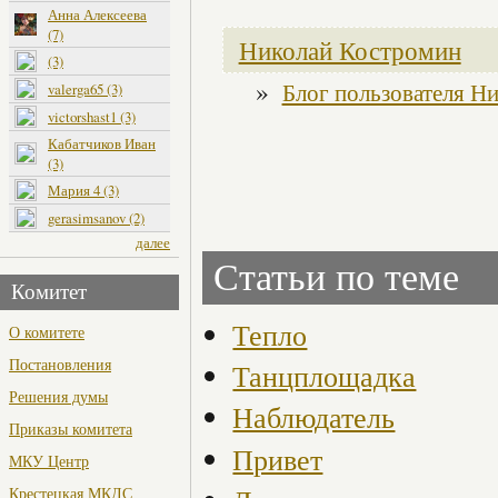
Анна Алексеева
(7)
Николай Костромин
(3)
»
Блог пользователя Н
valerga65 (3)
victorshast1 (3)
Кабатчиков Иван
(3)
Мария 4 (3)
gerasimsanov (2)
далее
Статьи по теме
Комитет
Тепло
О комитете
Постановления
Танцплощадка
Решения думы
Наблюдатель
Приказы комитета
Привет
МКУ Центр
Крестецкая МКДС