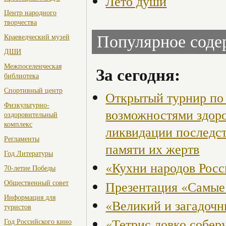
Лето души
Центр народного
творчества
Краеведческий музей
Популярное сод
ДШИ
Межпоселенческая
За сегодня:
библиотека
Спортивный центр
Открытый турнир по 
Физкультурно-
возможностями здор
оздоровительный
комплекс
ликвидации последст
Регламенты
памяти их жертв
Год Литературы
«Кухни народов Рос
70-летие Победы
Общественный совет
Презентация «Самые
Информация для
«Великий и загадоч
туристов
«Тетрис ловко собер
Год Российского кино