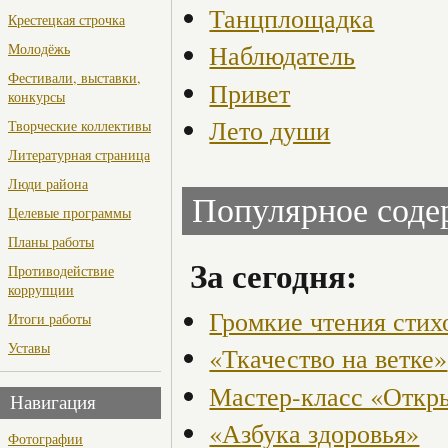
Танцплощадка
Крестецкая строчка
Наблюдатель
Молодёжь
Фестивали, выставки,
Привет
конкурсы
Лето души
Творческие коллективы
Литературная страница
Люди района
Популярное сод
Целевые программы
Планы работы
За сегодня:
Противодействие
коррупции
Громкие чтения стих
Итоги работы
Уставы
«Ткачество на ветке»
Мастер-класс «Откры
Навигация
«Азбука здоровья»
Фотографии