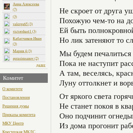
Анна Алексеева
Не скроет от друга у
(7)
(3)
Похожую чем-то на д
valerga65 (3)
Ей быть полнокровной
victorshast1 (3)
Но лик затеняют то сл
Кабатчиков Иван
(3)
Мария 4 (3)
Мы будем печалиться 
gerasimsanov (2)
Пока не наступит рас
далее
А там, веселясь, кра
Комитет
Луну оттолкнет и ворв
О комитете
От яркого света горяч
Постановления
Не станет покоя в ква
Решения думы
Оно подчинит огнеды
Приказы комитета
МКУ Центр
Из дома прогонит рабо
Крестецкая МКДС