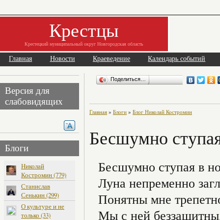
Крестцы
Крестецкий муниципальный округ Новгородская область
Главная
Новости
Краеведение
Календарь событий
Поделиться…
Версия для
слабовидящих
Главная
»
Блоги
»
Блог Николай Костромин
Бесшумно ступая
Блоги
Бесшумно ступая в н
Николай
Костромин (779)
Луна непременно загл
Станислав
Сенькин (299)
Понятны мне трепетн
О культуре и не
Мы с ней беззащитны
только (33)