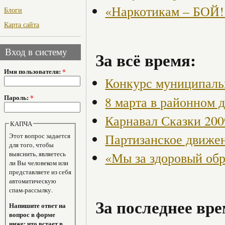
«Наркотикам – БОЙ!
Блоги
Карта сайта
Вход в систему
За всё время:
Имя пользователя:
*
Конкурс муниципаль
Пароль:
*
8 марта в районном 
Карнавал Сказки 200
КАПЧА
Партизанское движен
Этот вопрос задается
для того, чтобы
выяснить, являетесь
«Мы за здоровый об
ли Вы человеком или
представляете из себя
автоматическую
спам-рассылку.
За последнее вре
Напишите ответ на
вопрос в форме
ниже: что встает в