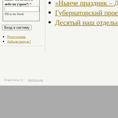
«Нынче праздник – Д
небе по утрам?:
*
Губернаторский прое
Fill in the blank
Десятый наш отдельн
Регистрация
Забыли пароль?
Drupal theme
by
pixeljets.com
ver.1.4