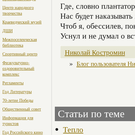
Где, словно плантато
Центр народного
творчества
Нас будет наказывать
Краеведческий музей
Чтоб я, обессилев, п
ДШИ
Уснул и не думал о вс
Межпоселенческая
библиотека
Николай Костромин
Спортивный центр
»
Блог пользователя Н
Физкультурно-
оздоровительный
комплекс
Регламенты
Год Литературы
70-летие Победы
Общественный совет
Статьи по теме
Информация для
туристов
Тепло
Год Российского кино